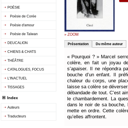
POÉSIE
Poésie de Corée
Poésie d'amour
Poésie de Taïwan
» ZOOM
DEUCALION
Présentation
Du même auteur
CHIENS & CHATS
« Pourquoi ? » Marcel serre
THÉÃTRE
colère, en fait un joyau d
s’apaiser. Il ne répondra 
CATALOGUES, FOCUS
bouche d’un enfant. Il préf
L'INACTUEL
chaleur du corps, une plac
laisse sa colère se déverser
TISSAGES
débandade de tout. C’est ain
Index
le chambardement. La quest
dans le noir de sa bouche, l
Auteurs
mette en ordre. Cette colèr
qu’elles affrontent.
Traducteurs