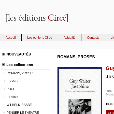
Accueil
Les éditions Circé
Actualité
Contacts
Li
NOUVEAUTÉS
ROMANS, PROSES
Les collections
Guy
ROMANS, PROSES
Jos
ESSAIS
POCHE
ISBN :
64 pa
Essais
10.00
WILHELM RAABE
PENSER LE THEÃTRE