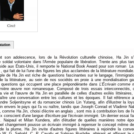
tation
t son adolescence, lors de la Révolution culturelle chinoise, Ha Jin s
soldat volontaire dans l'Armée populaire de libération. Trente ans plus tard
réside aux États-Unis, il remporte le National Book Award pour son roman La
 , qui fait de lui l'une des figures les plus acclamées de la littérature mondiale
ple de Ha Jin est riche de questions fascinantes sur le langage, l'immigrati
de la littérature, au sein de nos sociétés en proie à une mondialisation ga
s questions qui occupent une place prépondérante dans
L'Écrivain comme m
mière œuvre non romanesque. Composé de trois essais interconnectés, c
a vie et l'œuvre de Ha Jin en parallèle de celles d'autres exilés littéraires,
naître une conversation entre les cultures et les époques. Il fait référence 
ndre Soljenitsyne et du romancier chinois Lin Yutang, afin d'illustrer la lo
ain envers le pays qui l'a vu naître, tandis que Joseph Conrad et Vladimir N
, comme Ha Jin, choisi d'écrire en anglais ‚ sont mis à contribution lors de 
x conscient d'une langue d'écriture par l'écrivain immigré. Un dernier essai fa
. Naipaul et Milan Kundera, afin d'étudier de quelles manières notre ép
uel changement pousse un écrivain immigré à repenser le concept même de 
de la plume, Ha Jin invite d'autres figures littéraires à rejoindre la conve
W. G. Sebald, C. P. Cavafy et Salman Rushdie, altérant et affinant le 