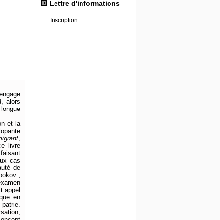
Lettre d'informations
Inscription
'engage
, alors
 longue
.
on et la
lopante
igrant
,
e livre
 faisant
aux cas
yauté de
abokov ‚
l'examen
it appel
oque en
patrie.
rsation,
concept