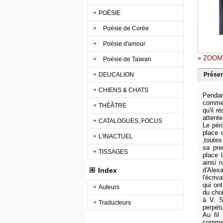
POÉSIE
Poésie de Corée
Poésie d'amour
» ZOOM
Poésie de Taïwan
DEUCALION
Présen
CHIENS & CHATS
Pendan
comme 
THÉÃTRE
qu'il 
attente
CATALOGUES, FOCUS
Le péri
place 
L'INACTUEL
‚toute
sa pre
TISSAGES
place l
ainsi 
Index
d'Alexa
l'écriv
qui ont
Auteurs
du choi
à V. S
Traducteurs
perpét
Au fil 
comme 