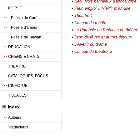
•
Néo, Trois panneaux d'apocalypse
POÉSIE
•
Plein emploi & Vieillir m'amuse
•
Théâttre 1
Poésie de Corée
•
Critique du théâtre
Poésie d'amour
•
La Parabole ou l'enfance du théâtre
•
Jeux de rêves et autres détours
Poésie de Taïwan
•
L'Avenir du drame
DEUCALION
•
Critique du théâtre, 2
CHIENS & CHATS
THÉÃTRE
CATALOGUES, FOCUS
L'INACTUEL
TISSAGES
Index
Auteurs
Traducteurs