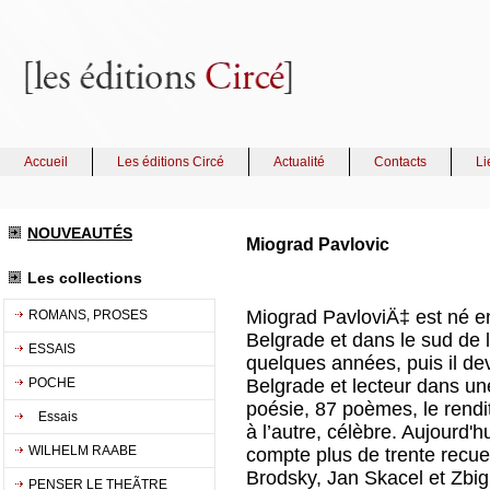
Accueil
Les éditions Circé
Actualité
Contacts
Li
NOUVEAUTÉS
Miograd Pavlovic
Les collections
Miograd PavloviÄ‡ est né en
ROMANS, PROSES
Belgrade et dans le sud de 
ESSAIS
quelques années, puis il de
POCHE
Belgrade et lecteur dans un
poésie, 87 poèmes, le rendi
Essais
à l’autre, célèbre. Aujourd'h
WILHELM RAABE
compte plus de trente recue
Brodsky, Jan Skacel et Zbig
PENSER LE THEÃTRE