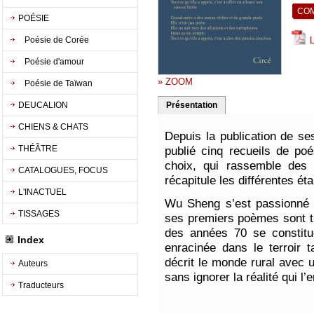
POÉSIE
Poésie de Corée
L
Poésie d'amour
» ZOOM
Poésie de Taïwan
DEUCALION
Présentation
CHIENS & CHATS
Depuis la publication de 
THÉÃTRE
publié cinq recueils de poé
choix, qui rassemble des
CATALOGUES, FOCUS
récapitule les différentes ét
L'INACTUEL
Wu Sheng s’est passionné p
TISSAGES
ses premiers poèmes sont tr
des années 70 se constitu
Index
enracinée dans le terroir 
décrit le monde rural avec 
Auteurs
sans ignorer la réalité qui l
Traducteurs