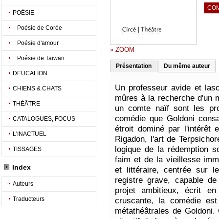
POÉSIE
Poésie de Corée
Poésie d'amour
» ZOOM
Poésie de Taïwan
Présentation
Du même auteur
DEUCALION
Un professeur avide et las
CHIENS & CHATS
mûres à la recherche d'un m
THÉÃTRE
un comte naïf sont les pr
comédie que Goldoni cons
CATALOGUES, FOCUS
étroit dominé par l'intérêt
L'INACTUEL
Rigadon, l'art de Terpsicho
logique de la rédemption s
TISSAGES
faim et de la vieillesse im
Index
et littéraire, centrée sur 
registre grave, capable de
Auteurs
projet ambitieux, écrit en
Traducteurs
cruscante, la comédie est
métathéâtrales de Goldoni. 