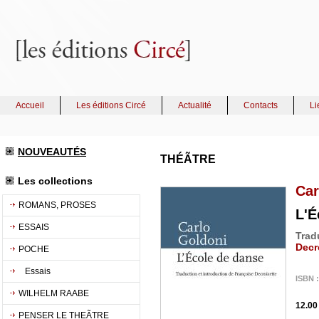
Accueil
Les éditions Circé
Actualité
Contacts
Li
NOUVEAUTÉS
THÉÃTRE
Les collections
Car
ROMANS, PROSES
L'É
ESSAIS
Trad
Decr
POCHE
Essais
ISBN :
WILHELM RAABE
12.00
PENSER LE THEÃTRE