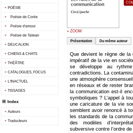
POÉSIE
Poésie de Corée
Poésie d'amour
» ZOOM
Poésie de Taïwan
Présentation
Du même auteur
DEUCALION
Que devient le règne de la
CHIENS & CHATS
impératif de la vie en socié
THÉÃTRE
se développe au rythme 
contradictions. La contamin
CATALOGUES, FOCUS
une atmosphère consensuelle
L'INACTUEL
en réseaux et de rester bran
TISSAGES
la communication est-il en
symboliques ? L’appel à to
Index
une caricature de la vie so
semblent avoir renoncé à tou
Auteurs
les standards de la communi
Traducteurs
des modèles d’interprét
subversive contre l’ordre de 