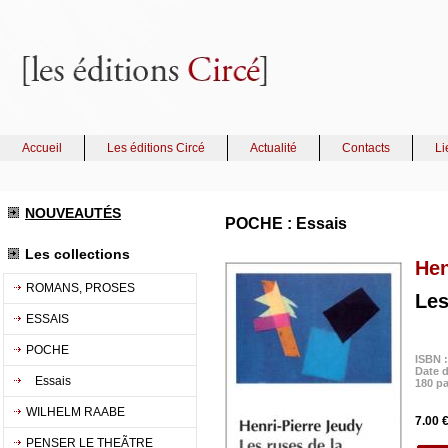
Accueil
Les éditions Circé
Actualité
Contacts
Li
NOUVEAUTÉS
POCHE : Essais
Les collections
Hen
ROMANS, PROSES
Les
ESSAIS
POCHE
ISBN 
Date d
Essais
180 p
WILHELM RAABE
7.00 
PENSER LE THEÃTRE