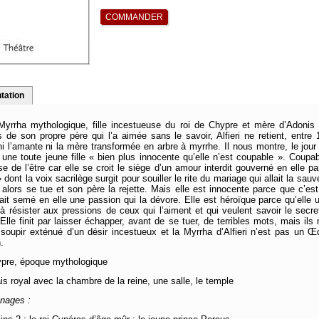
tation
Myrrha mythologique, fille incestueuse du roi de Chypre et mère d’Adonis 
 de son propre père qui l’a aimée sans le savoir, Alfieri ne retient, entre 
ni l’amante ni la mère transformée en arbre à myrrhe. Il nous montre, le jour
une toute jeune fille « bien plus innocente qu’elle n’est coupable ». Coupab
e de l’être car elle se croit le siège d’un amour interdit gouverné en elle p
» dont la voix sacrilège surgit pour souiller le rite du mariage qui allait la sauv
, alors se tue et son père la rejette. Mais elle est innocente parce que c’es
rait semé en elle une passion qui la dévore. Elle est héroïque parce qu’elle 
à résister aux pressions de ceux qui l’aiment et qui veulent savoir le secre
Elle finit par laisser échapper, avant de se tuer, de terribles mots, mais ils
 soupir exténué d’un désir incestueux et la Myrrha d’Alfieri n’est pas un Œ
.
ypre, époque mythologique
is royal avec la chambre de la reine, une salle, le temple
nages :