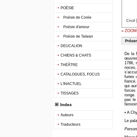
POÉSIE
Poésie de Corée
Poésie d'amour
» ZOOM
Poésie de Taïwan
Présen
DEUCALION
De la 
CHIENS & CHATS
œuvres
1786, 
THÉÃTRE
noces, 
s’accus
CATALOGUES, FOCUS
furies 
fiancé
L'INACTUEL
qui au
forces 
TISSAGES
ronge. 
pas le
féminin
Index
• A Ch
Auteurs
Le pala
Traducteurs
Person