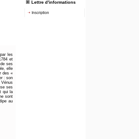
Lettre d'informations
Inscription
par les
1784 et
 de ses
le, elle
ar des «
er : son
t Vénus
use ses
t qui la
 ne sont
dipe au