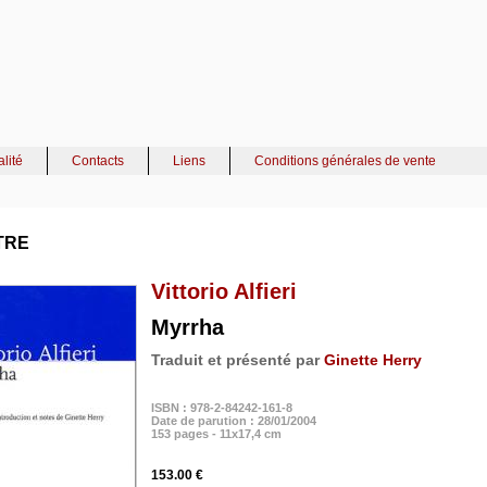
alité
Contacts
Liens
Conditions générales de vente
TRE
Vittorio Alfieri
Myrrha
Traduit et présenté par
Ginette Herry
ISBN : 978-2-84242-161-8
Date de parution : 28/01/2004
153 pages - 11x17,4 cm
153.00 €