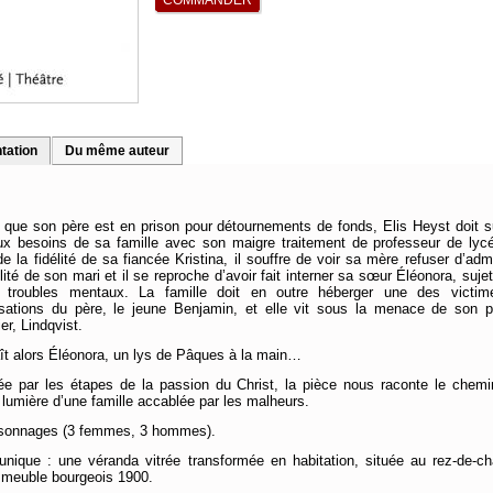
tation
Du même auteur
 que son père est en prison pour détournements de fonds, Elis Heyst doit s
ux besoins de sa famille avec son maigre traitement de professeur de lycé
e la fidélité de sa fiancée Kristina, il souffre de voir sa mère refuser d’adm
lité de son mari et il se reproche d’avoir fait interner sa sœur Éléonora, suje
 troubles mentaux. La famille doit en outre héberger une des victi
sations du père, le jeune Benjamin, et elle vit sous la menace de son pr
er, Lindqvist.
ît alors Éléonora, un lys de Pâques à la main…
e par les étapes de la passion du Christ, la pièce nous raconte le chem
 lumière d’une famille accablée par les malheurs.
rsonnages (3 femmes, 3 hommes).
unique : une véranda vitrée transformée en habitation, située au rez-de-c
mmeuble bourgeois 1900.