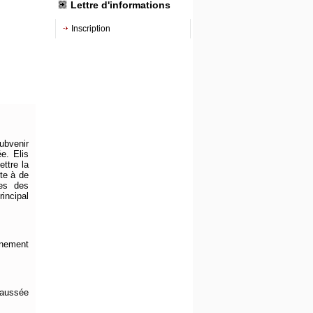
Lettre d'informations
Inscription
ubvenir
e. Elis
ettre la
tte à de
mes des
incipal
inement
haussée