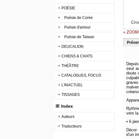
POÉSIE
Poésie de Corée
Poésie d'amour
» ZOOM
Poésie de Taïwan
Présen
DEUCALION
CHIENS & CHATS
Depuis
THÉÃTRE
seul a
doute d
CATALOGUES, FOCUS
culpabi
graves
L'INACTUEL
malver
créanci
TISSAGES
Appara
Index
Rythmé
vers la
Auteurs
• 6 pe
Traducteurs
Décor 
d’un i