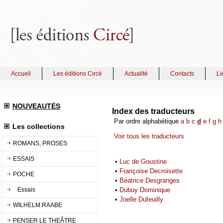
Accueil
Les éditions Circé
Actualité
Contacts
Li
NOUVEAUTÉS
Index des traducteurs
Par ordre alphabétique
a
b
c
d
e
f
g
h
Les collections
Voir tous les traducteurs
ROMANS, PROSES
ESSAIS
•
Luc de Goustine
•
Françoise Decroisette
POCHE
•
Béatrice Desgranges
Essais
•
Dubuy Dominique
•
Joelle Dufeuilly
WILHELM RAABE
PENSER LE THEÃTRE